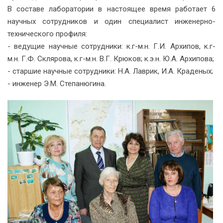
В составе лаборатории в настоящее время работает 6
научных сотрудников и один специалист инженерно-
технического профиля:
- ведущие научные сотрудники: к.г-м.н. Г.И. Архипов, к.г-
м.н. Г.Ф. Склярова, к.г-м.н. В.Г. Крюков; к.э.н. Ю.А. Архипова;
- старшие научные сотрудники: Н.А. Лаврик, И.А. Краденых;
- инженер Э.М. Степанюгина.
Посмотреть