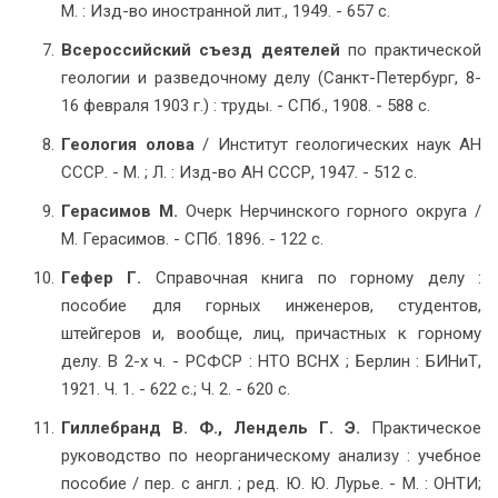
М. : Изд-во иностранной лит., 1949. - 657 с.
Всероссийский съезд деятелей
по практической
геологии и разведочному делу (Санкт-Петербург, 8-
16 февраля 1903 г.) : труды. - СПб., 1908. - 588 с.
Геология олова
/ Институт геологических наук АН
СССР. - М. ; Л. : Изд-во АН СССР, 1947. - 512 с.
Герасимов М.
Очерк Нерчинского горного округа /
М. Герасимов. - СПб. 1896. - 122 с.
Гефер Г.
Справочная книга по горному делу :
пособие для горных инженеров, студентов,
штейгеров и, вообще, лиц, причастных к горному
делу. В 2-х ч. - РСФСР : НТО ВСНХ ; Берлин : БИНиТ,
1921. Ч. 1. - 622 с.; Ч. 2. - 620 с.
Гиллебранд В. Ф., Лендель Г. Э.
Практическое
руководство по неорганическому анализу : учебное
пособие / пер. с англ. ; ред. Ю. Ю. Лурье. - М. : ОНТИ;