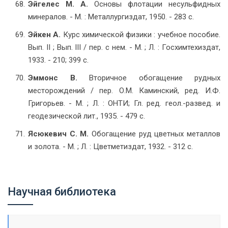
Эйгелес М. А.
Основы флотации несульфидных
минералов. - М. : Металлургиздат, 1950. - 283 с.
Эйкен А.
Курс химической физики : учебное пособие.
Вып. II ; Вып. III / пер. с нем. - М. ; Л. : Госхимтехиздат,
1933. - 210; 399 с.
Эммонс В.
Вторичное обогащение рудных
месторождений / пер. О.М. Каминский, ред. И.Ф.
Григорьев. - М. ; Л. : ОНТИ; Гл. ред. геол.-развед. и
геодезической лит., 1935. - 479 с.
Ясюкевич С. М.
Обогащение руд цветных металлов
и золота. - М. ; Л. : Цветметиздат, 1932. - 312 с.
Научная библиотека