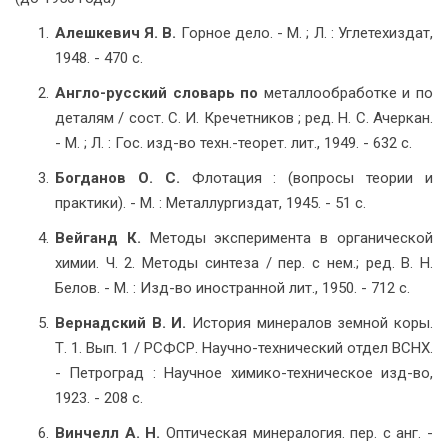
Алешкевич Я. В.
Горное дело. - М. ; Л. : Углетехиздат,
1948. - 470 с.
Англо-русский словарь по
металлообработке и по
деталям / сост. С. И. Кречетников ; ред. Н. С. Ачеркан.
- М. ; Л. : Гос. изд-во техн.-теорет. лит., 1949. - 632 с.
Богданов О. С.
Флотация : (вопросы теории и
практики). - М. : Металлургиздат, 1945. - 51 с.
Вейганд К.
Методы эксперимента в органической
химии. Ч. 2. Методы синтеза / пер. с нем.; ред. В. Н.
Белов. - М. : Изд-во иностранной лит., 1950. - 712 с.
Вернадский В. И.
История минералов земной коры.
Т. 1. Вып. 1 / РСФСР. Научно-технический отдел ВСНХ.
- Петроград : Научное химико-техническое изд-во,
1923. - 208 с.
Винчелл А. Н.
Оптическая минералогия. пер. с анг. -