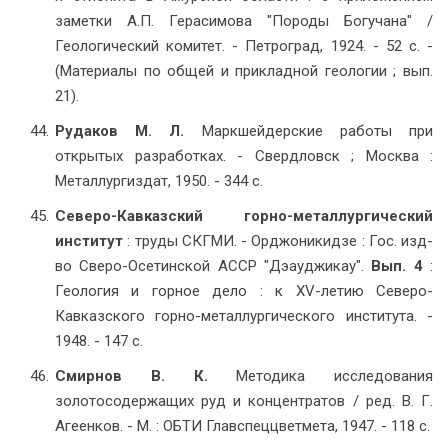
заметки А.П. Герасимова "Породы Богучана" /
Геологический комитет. - Петроград, 1924. - 52 с. -
(Материалы по общей и прикладной геологии ; вып.
21).
Рудаков М. Л.
Маркшейдерские работы при
открытых разработках. - Свердловск ; Москва :
Металлургиздат, 1950. - 344 с.
Северо-Кавказский горно-металлургический
институт
: труды СКГМИ. - Орджоникидзе : Гос. изд-
во Сверо-Осетинской АССР "Дэауджикау".
Вып. 4
:
Геология и горное дело : к XV-летию Северо-
Кавказского горно-металлургического института. -
1948. - 147 с.
Смирнов В. К.
Методика исследования
золотосодержащих руд и концентратов / ред. В. Г.
Агеенков. - М. : ОБТИ Главспеццветмета, 1947. - 118 с.