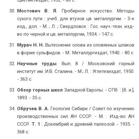
Цветметиздат, 1932. - 80 с.
Мостович В. Я.
Пробирное искусство. Методы
сухого пути : учеб. для втузов цв. металлургии. - 3-е
изд., доп. - М. ; Л. ; Свердловск : Гос. науч.-техн. изд-
во по черной и цв. металлургии, 1934. - 147 с.
Мурач Н. Н.
Вытеснение олова из оловянных шлаков
в форме сульфидов. - М.: Металлургиздат, 1940. - 80 с.
Научные труды
. Вып. 8 / Московский горный
институт им. И.В. Сталина. - М.; Л. : Углетехиздат, 1950.
- 363 с.
Обзор горных школ
Западной Европы. - СПб. : [б. и.],
1893. - 35 с.
Обручев В. А.
Геология Сибири / Совет по изучению
производственных сил АН СССР. - М. : Изд-во АН
СССР.
Т. 1
: Докембрий и древний палеозой. - 1935. -
368 с.