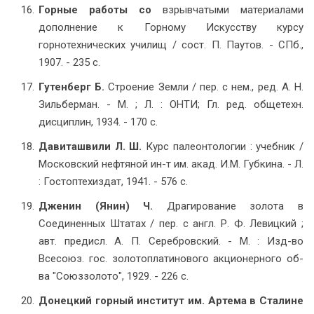
Горные работы со
взрывчатыми материалами
дополнение к Горному Искусству курсу
горнотехнических училищ / сост. П. Паутов. - СПб.,
1907. - 235 с.
Гутенберг Б.
Строение Земли / пер. с нем., ред. А. Н.
Зильберман. - М. ; Л. : ОНТИ; Гл. ред. общетехн.
дисциплин, 1934. - 170 с.
Давиташвили Л. Ш.
Курс палеонтологии : учебник /
Московский нефтяной ин-т им. акад. И.М. Губкина. - Л.
: Гостоптехиздат, 1941. - 576 с.
Дженин (Янин) Ч.
Драгирование золота в
Соединенных Штатах / пер. с англ. Р. Ф. Левицкий ;
авт. предисл. А. П. Серебровский. - М. : Изд-во
Всесоюз. гос. золотоплатинового акционерного об-
ва "Союззолото", 1929. - 226 с.
Донецкий горный институт им. Артема в Сталине