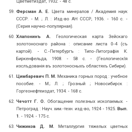
Цветметиздат, 1932. - 48 с.
Ферсман А. Е.
Цвета минералов / Академия наук
СССР. - М. ; Л. : Изд-во АН СССР, 1936. - 160 с. -
(Серия научно-популярная).
Хлапонинъ А.
Геологическая карта Зейскаго
золотоноснаго района : описание листа 0-4 (съ
картой). - С.-Петербургъ : Типо-Литографiя К.
Биркенфельда, 1908. - 58 с. - (ГеологическIя
изслъдованiя въ золотоносныхъ областяхъ Сибири).
Цимбаревич П. М.
Механика горных пород : учебное
пособие. - М.; Л. ; Грозный ; Новосибирск :
Горгеонефтеиздат, 1934. - 168 с.
Чечотт Г. О.
Обогащение полезных ископаемых. -
Петроград : Науч. хим.-техн. изд-во, 1924 - 1925.
Вып.
1
. - 1924. - 175 с.
Чижиков Д. М.
Металлургия тяжелых цветных