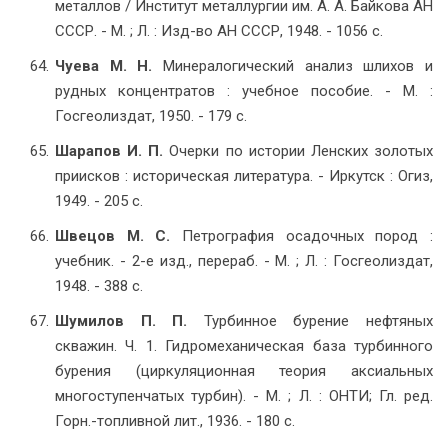
металлов / Институт металлургии им. А. А. Байкова АН
СССР. - М. ; Л. : Изд-во АН СССР, 1948. - 1056 с.
Чуева М. Н.
Минералогический анализ шлихов и
рудных концентратов : учебное пособие. - М. :
Госгеолиздат, 1950. - 179 с.
Шарапов И. П.
Очерки по истории Ленских золотых
приисков : историческая литература. - Иркутск : Огиз,
1949. - 205 с.
Швецов М. С.
Петрография осадочных пород :
учебник. - 2-е изд., перераб. - М. ; Л. : Госгеолиздат,
1948. - 388 с.
Шумилов П. П.
Турбинное бурение нефтяных
скважин. Ч. 1. Гидромеханическая база турбинного
бурения (циркуляционная теория аксиальных
многоступенчатых турбин). - М. ; Л. : ОНТИ; Гл. ред.
Горн.-топливной лит., 1936. - 180 с.