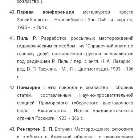
хозяйство").
Первая конференция
металлургов треста
Запсибзолото. - Новосибирск : Зап.-Сиб. кн. изд-во,
1935 - . - 264 с.
Пиль Р.
Разработка россыпных месторождений
гидравлическим способом : из "Справочной книги по
горному делу", составленной группой специалистов
под редакцией Р. Пиль / пер. с англ. Н. А. Лазарис ;
ред. В. П. Таежник. - М. ; Л. : Цветметиздат, 1933. - 136
с.
Приморье : его
природа и хозяйство : сборник
статей, составленный Научно-просветительной
секцией Приморского губернского выставочного
бюро. - Владивосток : Изд-во Владивостокского
отд-ния Госкниги, 1923. - 366 с.
Ренгартен В. П.
Богучан. Месторождение флюорита
и стибнита в Амурской области : с приложением