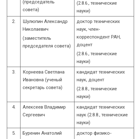
(председатель
(2.8.6., технические
совета)
науки)
2.
Шулюпин Александр
доктор технических
Николаевич
наук, член-
корреспондент РАН,
(заместитель
доцент
председателя совета)
(2.8.6., технические
науки)
3.
Корнеева Светлана
кандидат технических
Ивановна (ученый
наук, доцент
секретарь совета)
(2.8.8., технические
науки)
4.
Алексеев Владимир
кандидат технических
Сергеевич
наук (2.8.8., технические
науки)
5.
Буренин Анатолий
доктор физико-