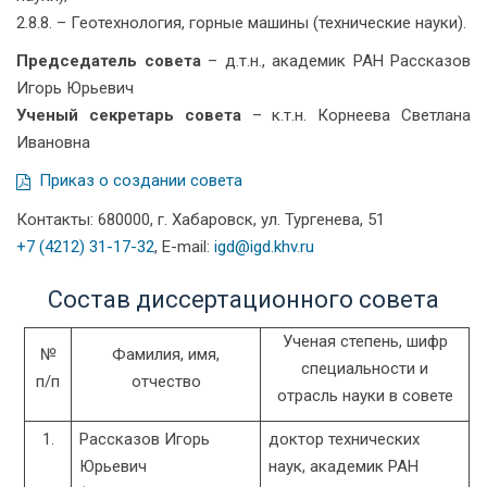
2.8.8. – Геотехнология, горные машины (технические науки).
Председатель совета
– д.т.н., академик РАН Рассказов
Игорь Юрьевич
Ученый секретарь совета
– к.т.н. Корнеева Светлана
Ивановна
Приказ о создании совета
Контакты: 680000, г. Хабаровск, ул. Тургенева, 51
+7 (4212) 31-17-32
, E-mail:
igd@igd.khv.ru
Состав диссертационного совета
Ученая степень, шифр
№
Фамилия, имя,
специальности и
п/п
отчество
отрасль науки в совете
1.
Рассказов Игорь
доктор технических
Юрьевич
наук, академик РАН